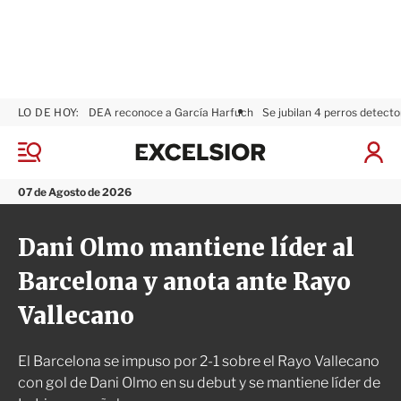
LO DE HOY:
DEA reconoce a García Harfuch
Se jubilan 4 perros detecto
E
x
M
I
c
e
n
n
e
i
07 de Agosto de 2026
ú
l
c
s
i
Dani Olmo mantiene líder al
i
a
o
r
Barcelona y anota ante Rayo
r
S
e
Vallecano
s
i
ó
El Barcelona se impuso por 2-1 sobre el Rayo Vallecano
n
con gol de Dani Olmo en su debut y se mantiene líder de