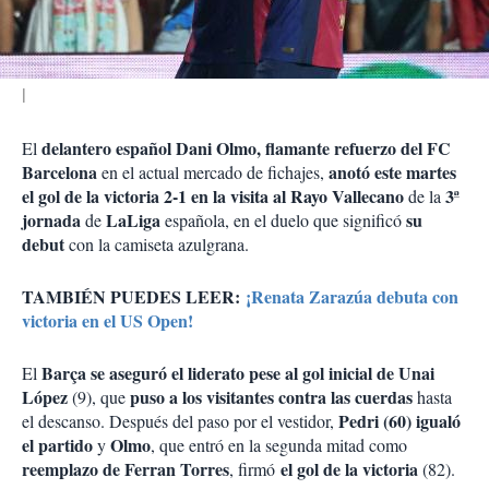
i
r
delantero español Dani Olmo, flamante refuerzo del FC
El
Barcelona
anotó este martes
en el actual mercado de fichajes,
el gol de la victoria 2-1 en la visita al Rayo Vallecano
3ª
de la
jornada
LaLiga
su
de
española, en el duelo que significó
debut
con la camiseta azulgrana.
TAMBIÉN PUEDES LEER:
¡Renata Zarazúa debuta con
victoria en el US Open!
Barça se aseguró el liderato pese al gol inicial de Unai
El
López
puso a los visitantes contra las cuerdas
(9), que
hasta
Pedri (60) igualó
el descanso. Después del paso por el vestidor,
el partido
Olmo
y
, que entró en la segunda mitad como
reemplazo de Ferran Torres
el gol de la victoria
, firmó
(82).