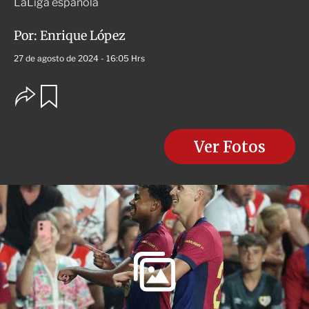
LaLiga española
Por:
Enrique López
27 de agosto de 2024 - 16:05 Hrs
O
G
u
p
a
c
r
i
d
o
Ver Fotos
a
n
r
e
s
d
e
c
o
m
p
a
r
t