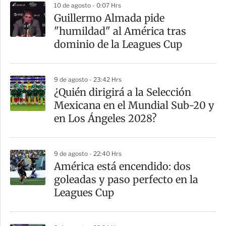
10 de agosto - 0:07 Hrs
a
Guillermo Almada pide
r
"humildad" al América tras
t
dominio de la Leagues Cup
i
r
9 de agosto - 23:42 Hrs
¿Quién dirigirá a la Selección
Mexicana en el Mundial Sub-20 y
en Los Ángeles 2028?
9 de agosto - 22:40 Hrs
América está encendido: dos
goleadas y paso perfecto en la
Leagues Cup