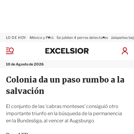
LO DE HOY:
México y Perú
Se jubilan 4 perros detectores
Jalapeños baj
E
x
M
I
c
e
n
n
e
i
10 de Agosto de 2026
ú
l
c
s
i
Colonia da un paso rumbo a la
i
a
o
r
salvación
r
S
e
s
El conjunto de las ‘cabras monteses’ consiguió otro
i
importante triunfo en la búsqueda de la permanencia
ó
en la Bundesliga, al vencer al Augsburgo
n