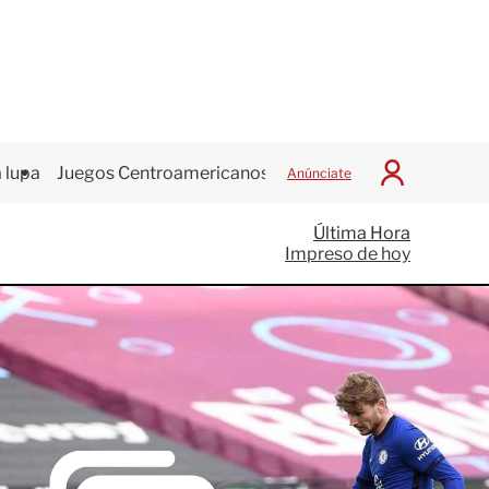
 lupa
Juegos Centroamericanos
Anúnciate
I
n
i
Última Hora
c
Impreso de hoy
i
a
r
S
e
s
i
ó
n