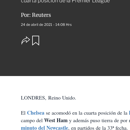
cuarta posición de la Premier League
Por:
Reuters
24 de abril de 2021 - 14:08 Hrs
O
G
u
p
a
c
r
i
d
o
a
n
r
e
s
d
e
c
LONDRES, Reino Unido.
o
m
p
Chelsea
El
se acomodó en la cuarta posición de la
a
West Ham
campo del
y además puso tierra de por
r
t
minuto del Newcastle
, en partidos de la 33ª fecha.