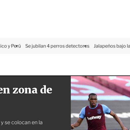
co y Perú
Se jubilan 4 perros detectores
Jalapeños bajo la
en zona de
y se colocan en la