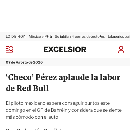
LO DE HOY:
México y Perú
Se jubilan 4 perros detectores
Jalapeños baj
E
x
M
I
c
e
n
n
e
i
07 de Agosto de 2026
ú
l
c
s
i
‘Checo’ Pérez aplaude la labor
i
a
o
r
de Red Bull
r
S
e
s
El piloto mexicano espera conseguir puntos este
i
domingo en el GP de Bahréin y considera que se siente
ó
más cómodo con el auto
n