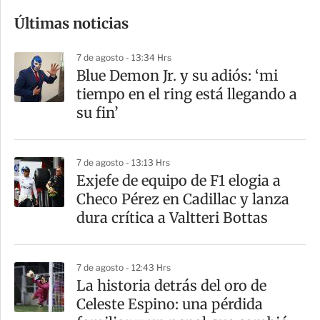
o
Últimas noticias
m
p
7 de agosto - 13:34 Hrs
a
Blue Demon Jr. y su adiós: ‘mi
r
tiempo en el ring está llegando a
t
su fin’
i
r
7 de agosto - 13:13 Hrs
Exjefe de equipo de F1 elogia a
Checo Pérez en Cadillac y lanza
dura crítica a Valtteri Bottas
7 de agosto - 12:43 Hrs
La historia detrás del oro de
Celeste Espino: una pérdida