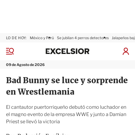
LO DE HOY:
México y Perú
Se jubilan 4 perros detectores
Jalapeños baj
E
x
M
I
c
e
n
n
e
i
09 de Agosto de 2026
ú
l
c
s
i
Bad Bunny se luce y sorprende
i
a
o
r
en Wrestlemania
r
S
e
s
El cantautor puertorriqueño debutó como luchador en
i
el magno evento de la empresa WWE y junto a Damian
ó
Priest se llevó la victoria
n