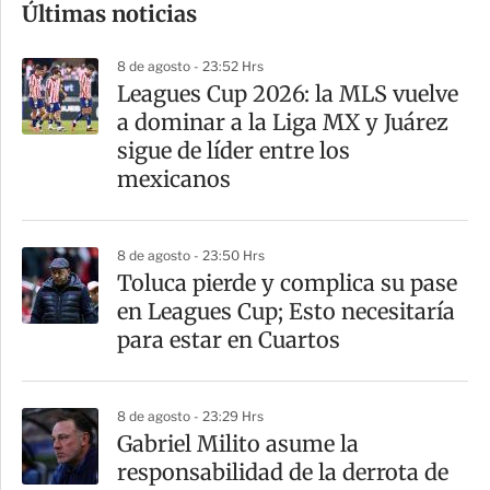
Últimas noticias
m
p
8 de agosto - 23:52 Hrs
a
Leagues Cup 2026: la MLS vuelve
r
a dominar a la Liga MX y Juárez
t
sigue de líder entre los
i
mexicanos
r
8 de agosto - 23:50 Hrs
Toluca pierde y complica su pase
en Leagues Cup; Esto necesitaría
para estar en Cuartos
8 de agosto - 23:29 Hrs
Gabriel Milito asume la
responsabilidad de la derrota de