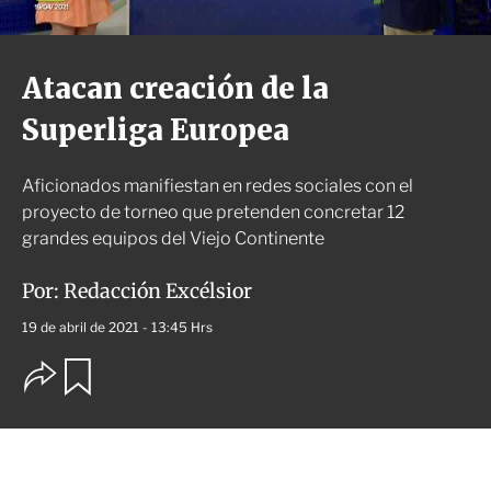
Atacan creación de la
Superliga Europea
Aficionados manifiestan en redes sociales con el
proyecto de torneo que pretenden concretar 12
grandes equipos del Viejo Continente
Por:
Redacción Excélsior
19 de abril de 2021 - 13:45 Hrs
O
G
u
p
a
c
r
i
d
o
a
n
r