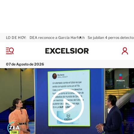
LO DE HOY:
DEA reconoce a García Harfuch
Se jubilan 4 perros detecto
E
x
M
I
c
e
n
n
e
i
07 de Agosto de 2026
ú
l
c
s
i
i
a
o
r
r
S
e
s
i
ó
n