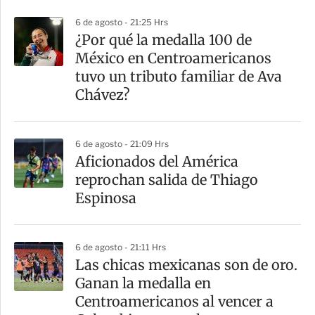
p
6 de agosto - 21:25 Hrs
a
¿Por qué la medalla 100 de
r
México en Centroamericanos
t
tuvo un tributo familiar de Ava
i
Chávez?
r
6 de agosto - 21:09 Hrs
Aficionados del América
reprochan salida de Thiago
Espinosa
6 de agosto - 21:11 Hrs
Las chicas mexicanas son de oro.
Ganan la medalla en
Centroamericanos al vencer a