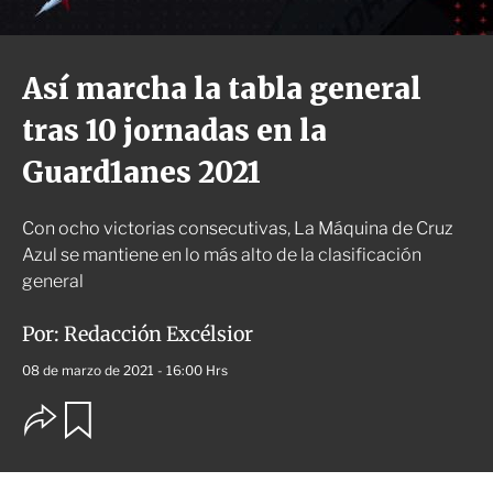
Así marcha la tabla general
tras 10 jornadas en la
Guard1anes 2021
Con ocho victorias consecutivas, La Máquina de Cruz
Azul se mantiene en lo más alto de la clasificación
general
Por:
Redacción Excélsior
08 de marzo de 2021 - 16:00 Hrs
O
G
u
p
a
c
r
i
d