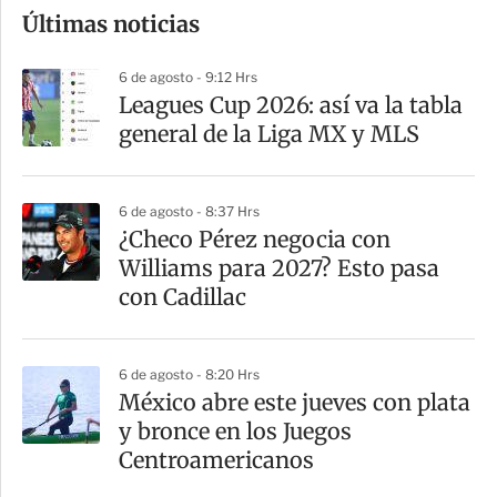
Últimas noticias
m
p
6 de agosto - 9:12 Hrs
a
Leagues Cup 2026: así va la tabla
r
general de la Liga MX y MLS
t
i
6 de agosto - 8:37 Hrs
r
¿Checo Pérez negocia con
Williams para 2027? Esto pasa
con Cadillac
6 de agosto - 8:20 Hrs
México abre este jueves con plata
y bronce en los Juegos
Centroamericanos