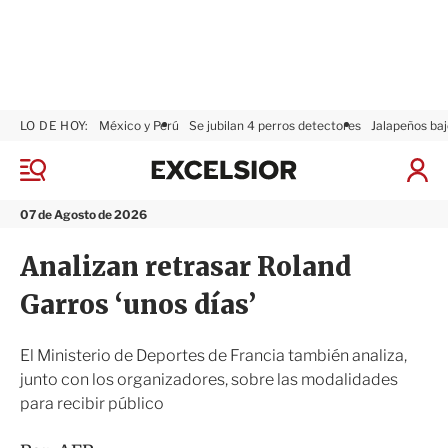
LO DE HOY:
México y Perú
Se jubilan 4 perros detectores
Jalapeños baj
E
x
M
I
c
e
n
n
e
i
07 de Agosto de 2026
ú
l
c
s
i
Analizan retrasar Roland
i
a
o
r
Garros ‘unos días’
r
S
e
s
El Ministerio de Deportes de Francia también analiza,
i
junto con los organizadores, sobre las modalidades
ó
para recibir público
n