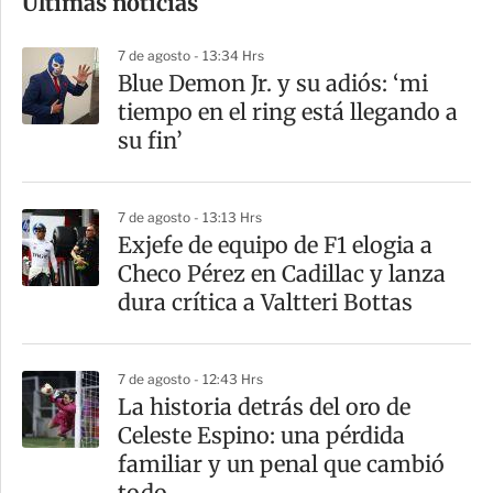
Últimas noticias
m
p
7 de agosto - 13:34 Hrs
a
Blue Demon Jr. y su adiós: ‘mi
r
tiempo en el ring está llegando a
t
su fin’
i
r
7 de agosto - 13:13 Hrs
Exjefe de equipo de F1 elogia a
Checo Pérez en Cadillac y lanza
dura crítica a Valtteri Bottas
7 de agosto - 12:43 Hrs
La historia detrás del oro de
Celeste Espino: una pérdida
familiar y un penal que cambió
todo