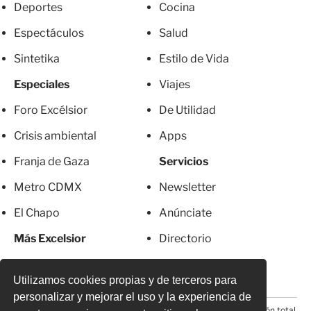
Deportes
Cocina
Espectáculos
Salud
Sintetika
Estilo de Vida
Especiales
Viajes
Foro Excélsior
De Utilidad
Crisis ambiental
Apps
Franja de Gaza
Servicios
Metro CDMX
Newsletter
El Chapo
Anúnciate
Más Excelsior
Directorio
Mujeres
Suscripciones
Utilizamos cookies propias y de terceros para
personalizar y mejorar el uso y la experiencia de
© 2026 Todos los derechos reservados. Prohibida la reproducción total