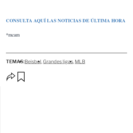
CONSULTA AQUÍ LAS NOTICIAS DE ÚLTIMA HORA
*mcam
TEMAS:
Beisbol
Grandes ligas
MLB
O
G
p
u
c
a
i
r
o
d
n
a
e
r