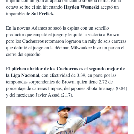
impidió con un gran atrapada brincando sobre la barda. En la
Hayden Wesneski
octava se fue el sin hit cuando
aceptó un
Sal Frelick.
imparable de
En la novena Adames se sacó la espina con un sencillo
productor que empató el juego y le quitó la victoria a Brown,
Cachorros
pero los
retomaron lograron un rally de seis carreras
que definió el juego en la décima; Milwaukee hizo un par en el
cierre del episodio.
pitcheo abridor de los Cachorros es el segundo mejor de
El
la Liga Nacional
, con efectividad de 3.39, en parte por las
temporadas sorprendentes de Brown, quien tiene 2.72 de
porcentaje de carreras limpias, del japonés Shota Imanaga (0.84)
y del mexicano Javier Assad (2.17).