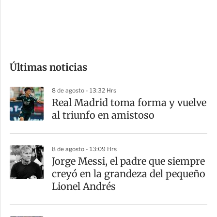
s
d
e
c
o
Últimas noticias
m
p
8 de agosto - 13:32 Hrs
a
Real Madrid toma forma y vuelve
r
al triunfo en amistoso
t
i
8 de agosto - 13:09 Hrs
r
Jorge Messi, el padre que siempre
creyó en la grandeza del pequeño
Lionel Andrés