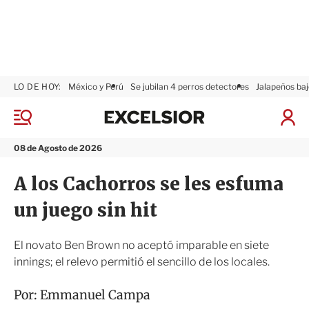
LO DE HOY:
México y Perú
Se jubilan 4 perros detectores
Jalapeños baj
E
x
M
I
c
e
n
n
e
i
08 de Agosto de 2026
ú
l
c
s
i
A los Cachorros se les esfuma
i
a
o
r
un juego sin hit
r
S
e
s
El novato Ben Brown no aceptó imparable en siete
i
innings; el relevo permitió el sencillo de los locales.
ó
n
Por:
Emmanuel Campa