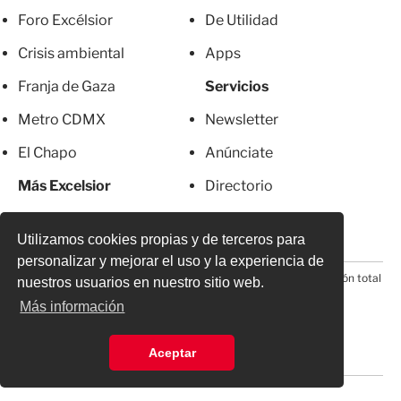
Foro Excélsior
De Utilidad
Crisis ambiental
Apps
Franja de Gaza
Servicios
Metro CDMX
Newsletter
El Chapo
Anúnciate
Más Excelsior
Directorio
Mujeres
Suscripciones
Utilizamos cookies propias y de terceros para
personalizar y mejorar el uso y la experiencia de
© 2026 Todos los derechos reservados. Prohibida la reproducción total
nuestros usuarios en nuestro sitio web.
o parcial, incluyendo cualquier medio electrónico*
Más información
Aceptar