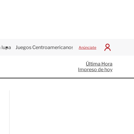
 lupa
Juegos Centroamericanos
Anúnciate
I
n
i
Última Hora
c
Impreso de hoy
i
a
r
S
e
s
i
ó
n