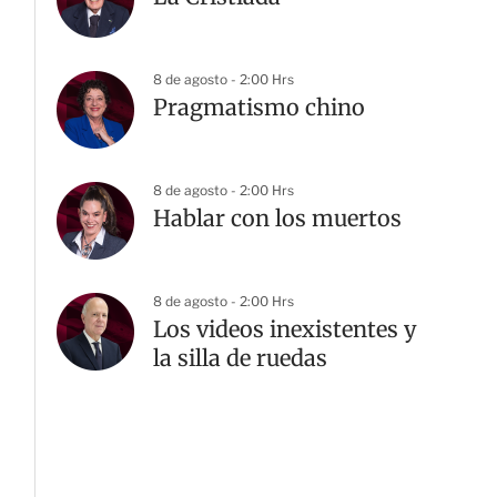
8 de agosto - 2:00 Hrs
Pragmatismo chino
8 de agosto - 2:00 Hrs
Hablar con los muertos
8 de agosto - 2:00 Hrs
G
Los videos inexistentes y
la silla de ruedas