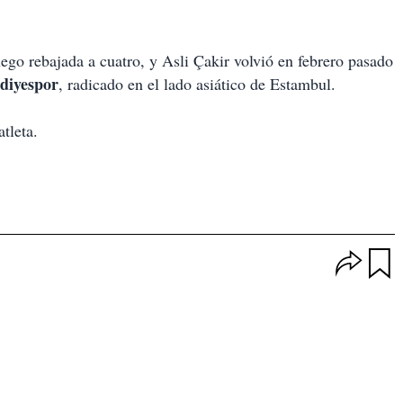
uego rebajada a cuatro, y Asli Çakir volvió en febrero pasado
diyespor
, radicado en el lado asiático de Estambul.
tleta.
O
p
u
c
a
i
r
o
d
n
a