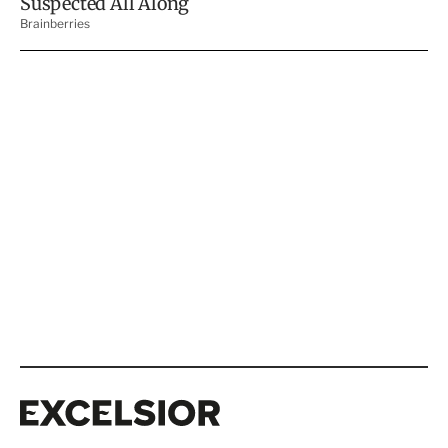
Excelsior
Excelsior