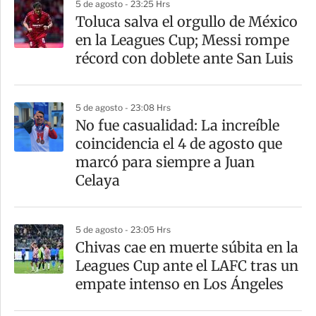
5 de agosto - 23:25 Hrs
a
Toluca salva el orgullo de México
r
en la Leagues Cup; Messi rompe
t
récord con doblete ante San Luis
i
r
5 de agosto - 23:08 Hrs
No fue casualidad: La increíble
coincidencia el 4 de agosto que
marcó para siempre a Juan
Celaya
5 de agosto - 23:05 Hrs
Chivas cae en muerte súbita en la
Leagues Cup ante el LAFC tras un
empate intenso en Los Ángeles