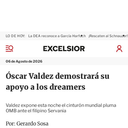
LO DE HOY:
La DEA reconoce a García Harfuch
¡Rescaten al Schnauzer!
E
x
M
I
c
e
n
n
e
i
06 de Agosto de 2026
ú
l
c
s
i
Óscar Valdez demostrará su
i
a
o
r
apoyo a los dreamers
r
S
e
s
i
Valdez expone esta noche el cinturón mundial pluma
ó
OMB ante el filipino Servania
n
Por:
Gerardo Sosa