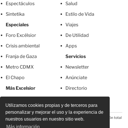
Espectáculos
Salud
Sintetika
Estilo de Vida
Especiales
Viajes
Foro Excélsior
De Utilidad
Crisis ambiental
Apps
Franja de Gaza
Servicios
Metro CDMX
Newsletter
El Chapo
Anúnciate
Más Excelsior
Directorio
Mujeres
Suscripciones
Utilizamos cookies propias y de terceros para
personalizar y mejorar el uso y la experiencia de
© 2026 Todos los derechos reservados. Prohibida la reproducción total
nuestros usuarios en nuestro sitio web.
o parcial, incluyendo cualquier medio electrónico*
Más información