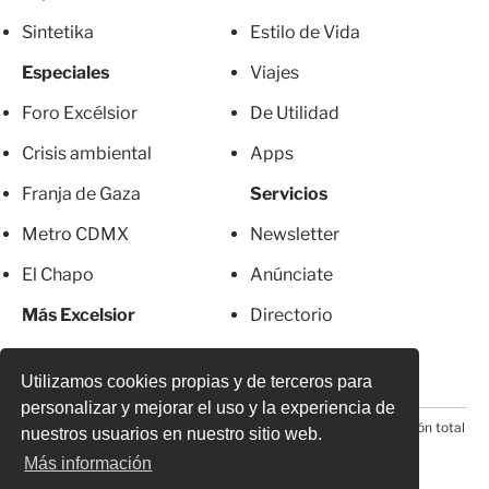
Sintetika
Estilo de Vida
Especiales
Viajes
Foro Excélsior
De Utilidad
Crisis ambiental
Apps
Franja de Gaza
Servicios
Metro CDMX
Newsletter
El Chapo
Anúnciate
Más Excelsior
Directorio
Mujeres
Suscripciones
Utilizamos cookies propias y de terceros para
personalizar y mejorar el uso y la experiencia de
© 2026 Todos los derechos reservados. Prohibida la reproducción total
nuestros usuarios en nuestro sitio web.
o parcial, incluyendo cualquier medio electrónico*
Más información