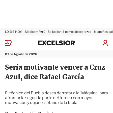
LO DE HOY:
México y Perú
Se jubilan 4 perros detectores
Jalapeños baj
E
x
M
I
c
e
n
n
e
i
07 de Agosto de 2026
ú
l
c
s
i
Sería motivante vencer a Cruz
i
a
o
r
Azul, dice Rafael García
r
S
e
s
i
El técnico del Puebla desea derrotar a la ‘Máquina’ para
ó
afrontar la segunda parte del torneo con mayor
n
motivación y dejar el sótano de la tabla