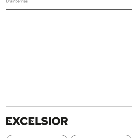
Excelsior
Excelsior