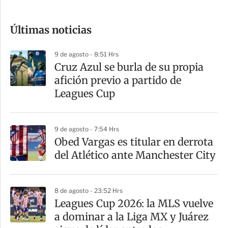
c
o
Últimas noticias
m
p
9 de agosto - 8:51 Hrs
a
Cruz Azul se burla de su propia
r
afición previo a partido de
t
Leagues Cup
i
r
9 de agosto - 7:54 Hrs
Obed Vargas es titular en derrota
del Atlético ante Manchester City
8 de agosto - 23:52 Hrs
Leagues Cup 2026: la MLS vuelve
a dominar a la Liga MX y Juárez