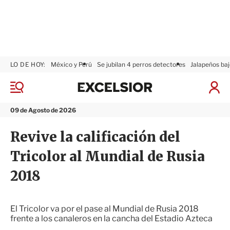
LO DE HOY:
México y Perú
Se jubilan 4 perros detectores
Jalapeños baj
E
x
M
I
c
e
n
n
e
i
09 de Agosto de 2026
ú
l
c
s
i
Revive la calificación del
i
a
o
r
Tricolor al Mundial de Rusia
r
S
e
2018
s
i
ó
n
El Tricolor va por el pase al Mundial de Rusia 2018
frente a los canaleros en la cancha del Estadio Azteca