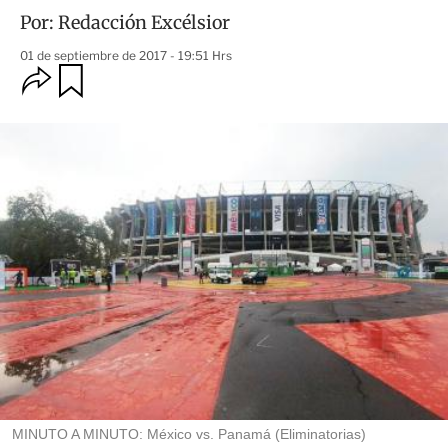
Por:
Redacción Excélsior
01 de septiembre de 2017 - 19:51 Hrs
O
G
u
p
a
c
r
i
d
o
a
n
r
e
s
d
e
c
o
m
p
a
r
t
i
r
MINUTO A MINUTO: México vs. Panamá (Eliminatorias)