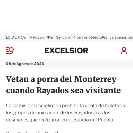
LO DE HOY:
México y Perú
Se jubilan 4 perros detectores
Jalapeños baj
E
x
M
I
c
e
n
n
e
i
08 de Agosto de 2026
ú
l
c
s
i
Vetan a porra del Monterrey
i
a
o
r
cuando Rayados sea visitante
r
S
e
s
La Comisión Disciplinaria prohíbe la venta de boletos a
i
los grupos de animación de los Rayados tras los
ó
desmanes que realizaron en el estadio del Puebla
n