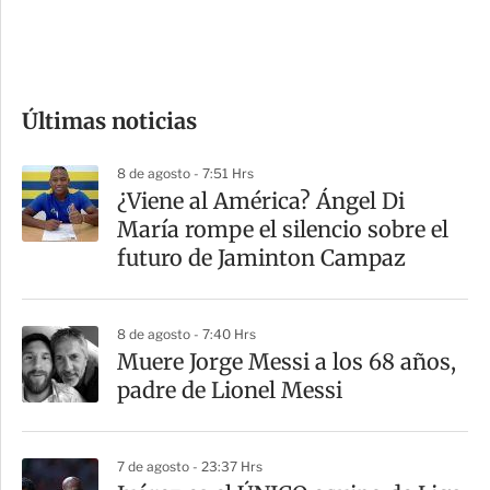
d
e
c
o
Últimas noticias
m
p
8 de agosto - 7:51 Hrs
a
¿Viene al América? Ángel Di
r
María rompe el silencio sobre el
t
futuro de Jaminton Campaz
i
r
8 de agosto - 7:40 Hrs
Muere Jorge Messi a los 68 años,
padre de Lionel Messi
7 de agosto - 23:37 Hrs