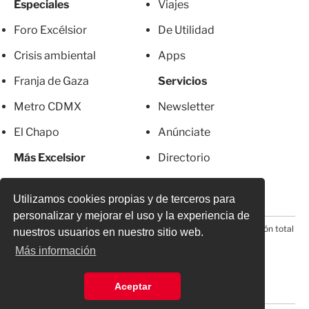
Especiales
Viajes
Foro Excélsior
De Utilidad
Crisis ambiental
Apps
Franja de Gaza
Servicios
Metro CDMX
Newsletter
El Chapo
Anúnciate
Más Excelsior
Directorio
Mujeres
Suscripciones
Utilizamos cookies propias y de terceros para
personalizar y mejorar el uso y la experiencia de
© 2026 Todos los derechos reservados. Prohibida la reproducción total
nuestros usuarios en nuestro sitio web.
o parcial, incluyendo cualquier medio electrónico*
Más información
Aceptar