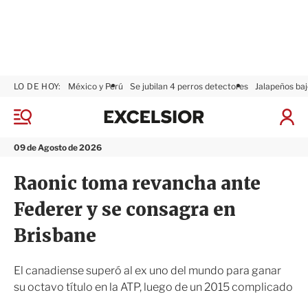
LO DE HOY:
México y Perú
Se jubilan 4 perros detectores
Jalapeños baj
E
x
M
I
c
e
n
n
e
i
09 de Agosto de 2026
ú
l
c
s
i
Raonic toma revancha ante
i
a
o
r
Federer y se consagra en
r
S
e
Brisbane
s
i
ó
El canadiense superó al ex uno del mundo para ganar
n
su octavo título en la ATP, luego de un 2015 complicado