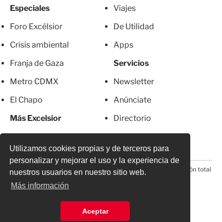
Especiales
Viajes
Foro Excélsior
De Utilidad
Crisis ambiental
Apps
Franja de Gaza
Servicios
Metro CDMX
Newsletter
El Chapo
Anúnciate
Más Excelsior
Directorio
Mujeres
Suscripciones
Utilizamos cookies propias y de terceros para
personalizar y mejorar el uso y la experiencia de
© 2026 Todos los derechos reservados. Prohibida la reproducción total
nuestros usuarios en nuestro sitio web.
o parcial, incluyendo cualquier medio electrónico*
Más información
Aceptar