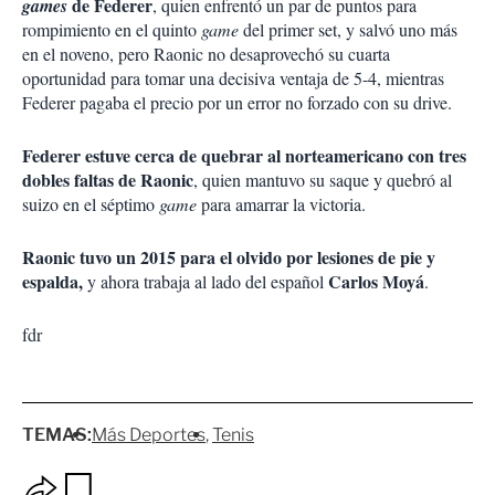
de Federer
games
, quien enfrentó un par de puntos para
rompimiento en el quinto
game
del primer set, y salvó uno más
en el noveno, pero Raonic no desaprovechó su cuarta
oportunidad para tomar una decisiva ventaja de 5-4, mientras
Federer pagaba el precio por un error no forzado con su drive.
Federer estuve cerca de quebrar al norteamericano con tres
dobles faltas de Raonic
, quien mantuvo su saque y quebró al
suizo en el séptimo
game
para amarrar la victoria.
Raonic tuvo un 2015 para el olvido por lesiones de pie y
espalda,
Carlos Moyá
y ahora trabaja al lado del español
.
fdr
TEMAS:
Más Deportes
Tenis
O
G