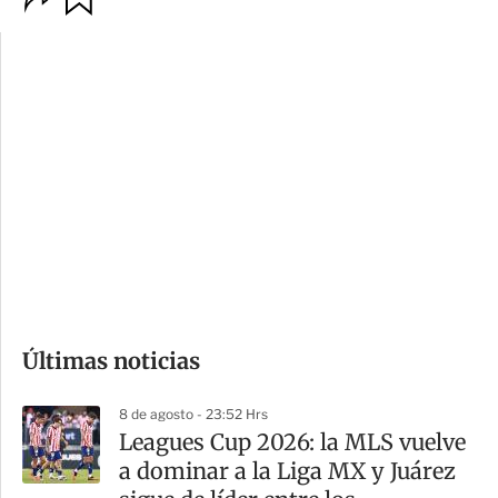
p
u
c
a
i
r
o
d
n
a
e
r
s
d
e
c
o
Últimas noticias
m
p
8 de agosto - 23:52 Hrs
a
Leagues Cup 2026: la MLS vuelve
r
a dominar a la Liga MX y Juárez
t