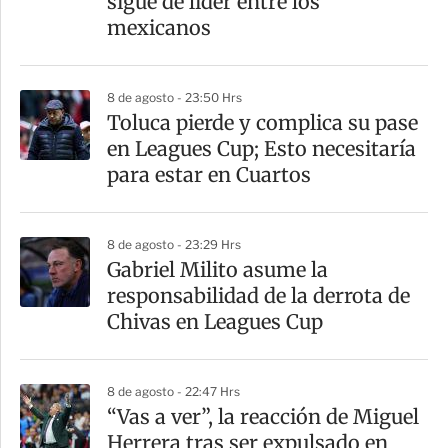
sigue de líder entre los
i
mexicanos
r
8 de agosto - 23:50 Hrs
Toluca pierde y complica su pase
en Leagues Cup; Esto necesitaría
para estar en Cuartos
8 de agosto - 23:29 Hrs
Gabriel Milito asume la
responsabilidad de la derrota de
Chivas en Leagues Cup
8 de agosto - 22:47 Hrs
“Vas a ver”, la reacción de Miguel
Herrera tras ser expulsado en