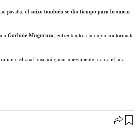
el suizo también se dio tiempo para bromear
que pasaba,
Garbiñe Muguruza
lana
, enfrentando a la dupla conformada
utraliano, el cual buscará ganar nuevamente, como el año
O
p
u
c
a