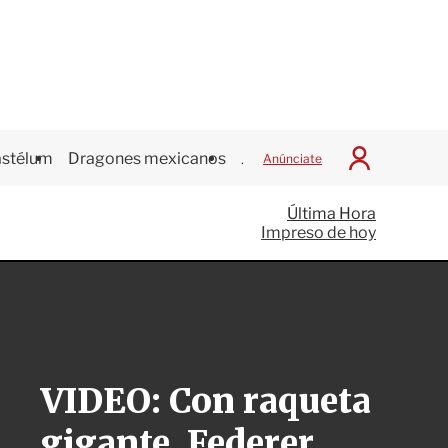
stélum
Dragones mexicanos
Juegos Centroamericanos
Anúnciate
I
n
i
Última Hora
c
Impreso de hoy
i
a
r
S
e
s
i
ó
VIDEO: Con raqueta
n
gigante, Federer