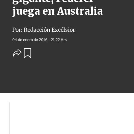
juega en Australia
Por:
Redacción Excélsior
04 de enero de 2016 - 21:22 Hrs
O
G
u
p
a
c
r
i
d
o
a
n
r
e
s
d
e
c
o
m
p
a