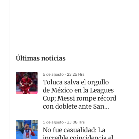
r
t
i
r
Últimas noticias
5 de agosto - 23:25 Hrs
Toluca salva el orgullo
de México en la Leagues
Cup; Messi rompe récord
con doblete ante San
Luis
G
5 de agosto - 23:08 Hrs
No fue casualidad: La
increíble coincidencia el