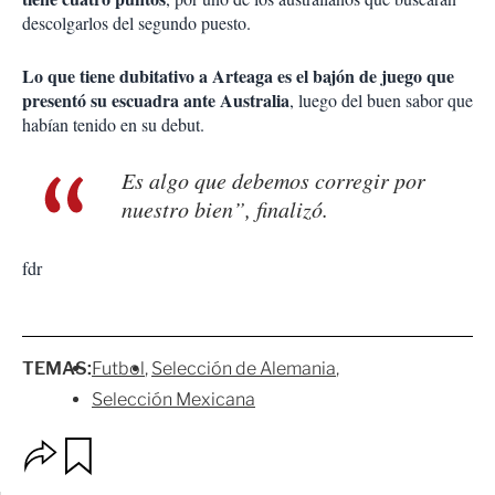
descolgarlos del segundo puesto.
Lo que tiene dubitativo a Arteaga es el bajón de juego que
presentó su escuadra ante Australia
, luego del buen sabor que
habían tenido en su debut.
Es algo que debemos corregir por
nuestro bien”, finalizó.
fdr
TEMAS:
Futbol
Selección de Alemania
Selección Mexicana
O
G
p
u