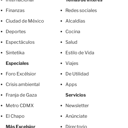
Finanzas
Redes sociales
Ciudad de México
Alcaldías
Deportes
Cocina
Espectáculos
Salud
Sintetika
Estilo de Vida
Especiales
Viajes
Foro Excélsior
De Utilidad
Crisis ambiental
Apps
Franja de Gaza
Servicios
Metro CDMX
Newsletter
El Chapo
Anúnciate
Más Excelsior
Directorio