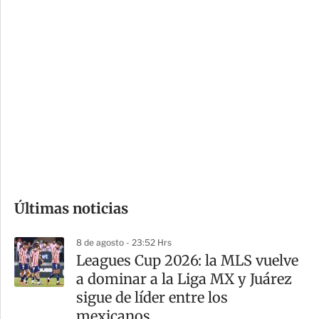
c
a
i
r
o
d
n
a
e
r
s
d
e
c
o
Últimas noticias
m
p
8 de agosto - 23:52 Hrs
a
Leagues Cup 2026: la MLS vuelve
r
a dominar a la Liga MX y Juárez
t
sigue de líder entre los
i
mexicanos