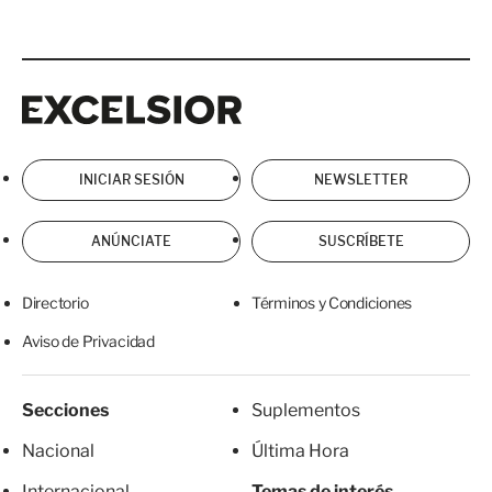
Excelsior
Excelsior
INICIAR SESIÓN
NEWSLETTER
ANÚNCIATE
SUSCRÍBETE
Directorio
Términos y Condiciones
Aviso de Privacidad
Secciones
Suplementos
Nacional
Última Hora
Internacional
Temas de interés