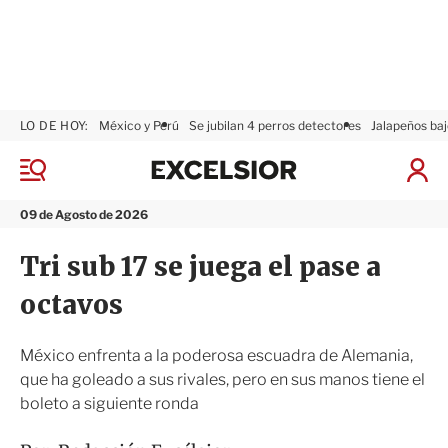
LO DE HOY:
México y Perú
Se jubilan 4 perros detectores
Jalapeños baj
E
x
M
I
c
e
n
n
e
i
09 de Agosto de 2026
ú
l
c
s
i
Tri sub 17 se juega el pase a
i
a
o
r
octavos
r
S
e
s
México enfrenta a la poderosa escuadra de Alemania,
i
que ha goleado a sus rivales, pero en sus manos tiene el
ó
boleto a siguiente ronda
n