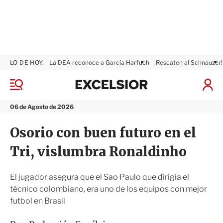
LO DE HOY:
La DEA reconoce a García Harfuch
¡Rescaten al Schnauzer!
E
x
M
I
c
e
n
n
e
i
06 de Agosto de 2026
ú
l
c
s
i
Osorio con buen futuro en el
i
a
o
r
Tri, vislumbra Ronaldinho
r
S
e
s
El jugador asegura que el Sao Paulo que dirigía el
i
técnico colombiano, era uno de los equipos con mejor
ó
futbol en Brasil
n