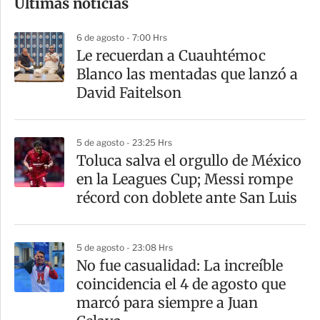
Últimas noticias
m
p
6 de agosto - 7:00 Hrs
a
Le recuerdan a Cuauhtémoc
r
Blanco las mentadas que lanzó a
t
David Faitelson
i
r
5 de agosto - 23:25 Hrs
Toluca salva el orgullo de México
en la Leagues Cup; Messi rompe
récord con doblete ante San Luis
5 de agosto - 23:08 Hrs
No fue casualidad: La increíble
coincidencia el 4 de agosto que
marcó para siempre a Juan