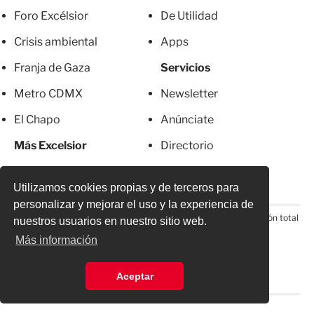
Foro Excélsior
De Utilidad
Crisis ambiental
Apps
Franja de Gaza
Servicios
Metro CDMX
Newsletter
El Chapo
Anúnciate
Más Excelsior
Directorio
Mujeres
Suscripciones
Utilizamos cookies propias y de terceros para
personalizar y mejorar el uso y la experiencia de
© 2026 Todos los derechos reservados. Prohibida la reproducción total
nuestros usuarios en nuestro sitio web.
o parcial, incluyendo cualquier medio electrónico*
Más información
Aceptar