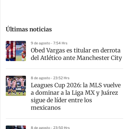
e
c
o
Últimas noticias
m
p
9 de agosto - 7:54 Hrs
a
Obed Vargas es titular en derrota
r
del Atlético ante Manchester City
t
i
8 de agosto - 23:52 Hrs
r
Leagues Cup 2026: la MLS vuelve
a dominar a la Liga MX y Juárez
sigue de líder entre los
mexicanos
8 de agosto - 23:50 Hrs