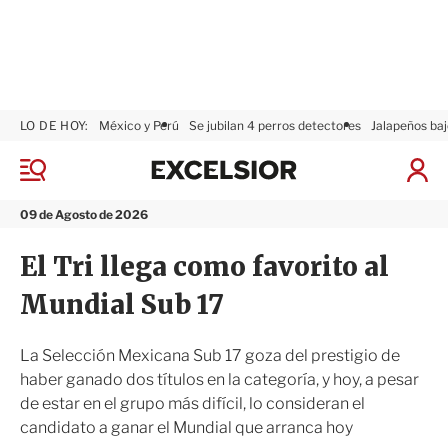
LO DE HOY:
México y Perú
Se jubilan 4 perros detectores
Jalapeños baj
E
x
M
I
c
e
n
n
e
i
09 de Agosto de 2026
ú
l
c
s
i
El Tri llega como favorito al
i
a
o
r
Mundial Sub 17
r
S
e
s
La Selección Mexicana Sub 17 goza del prestigio de
i
haber ganado dos títulos en la categoría, y hoy, a pesar
ó
de estar en el grupo más difícil, lo consideran el
n
candidato a ganar el Mundial que arranca hoy