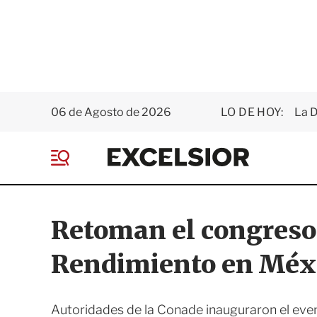
06 de Agosto de 2026
LO DE HOY:
La D
E
x
M
c
e
e
n
l
ú
s
Retoman el congreso 
i
o
Rendimiento en Méx
r
Autoridades de la Conade inauguraron el even