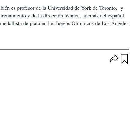
bién es profesor de la Universidad de York de Toronto, y
entrenamiento y de la dirección técnica, además del español
medallista de plata en los Juegos Olímpicos de Los Ángeles
O
p
u
c
a
i
r
o
d
n
a
e
r
s
d
e