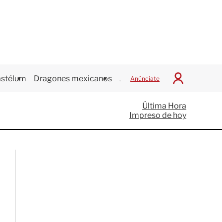
stélum
Dragones mexicanos
Juegos Centroamericanos
Anúnciate
I
n
i
Última Hora
c
Impreso de hoy
i
a
r
S
e
s
i
ó
n