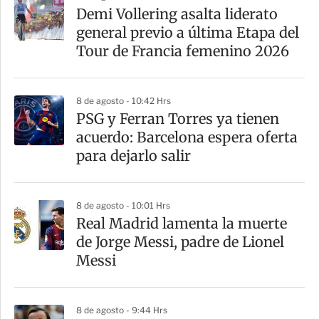
a
Demi Vollering asalta liderato
r
general previo a última Etapa del
t
Tour de Francia femenino 2026
i
r
8 de agosto - 10:42 Hrs
PSG y Ferran Torres ya tienen
acuerdo: Barcelona espera oferta
para dejarlo salir
8 de agosto - 10:01 Hrs
Real Madrid lamenta la muerte
de Jorge Messi, padre de Lionel
Messi
8 de agosto - 9:44 Hrs