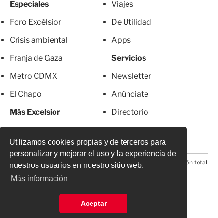
Especiales
Viajes
Foro Excélsior
De Utilidad
Crisis ambiental
Apps
Franja de Gaza
Servicios
Metro CDMX
Newsletter
El Chapo
Anúnciate
Más Excelsior
Directorio
Mujeres
Suscripciones
Utilizamos cookies propias y de terceros para
personalizar y mejorar el uso y la experiencia de
© 2026 Todos los derechos reservados. Prohibida la reproducción total
nuestros usuarios en nuestro sitio web.
o parcial, incluyendo cualquier medio electrónico*
Más información
Aceptar