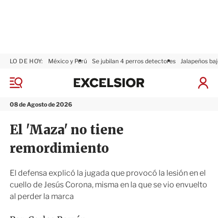
LO DE HOY:
México y Perú
Se jubilan 4 perros detectores
Jalapeños baj
E
x
M
I
c
e
n
n
e
i
08 de Agosto de 2026
ú
l
c
s
i
El 'Maza' no tiene
i
a
o
r
remordimiento
r
S
e
s
El defensa explicó la jugada que provocó la lesión en el
i
cuello de Jesús Corona, misma en la que se vio envuelto
ó
al perder la marca
n