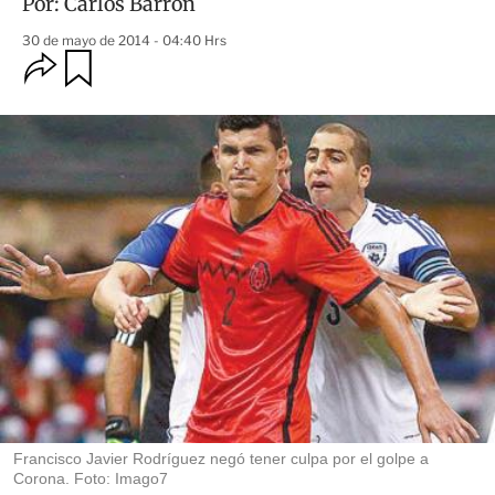
Por:
Carlos Barrón
30 de mayo de 2014 - 04:40 Hrs
O
G
u
p
a
c
r
i
d
o
a
n
r
e
s
d
e
c
o
m
p
a
r
t
i
r
Francisco Javier Rodríguez negó tener culpa por el golpe a
Corona. Foto: Imago7