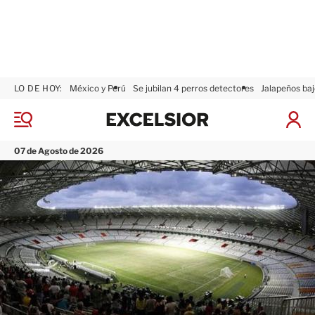
LO DE HOY:
México y Perú
Se jubilan 4 perros detectores
Jalapeños baj
E
x
M
I
c
e
n
n
e
i
07 de Agosto de 2026
ú
l
c
s
i
i
a
o
r
r
S
e
s
i
ó
n