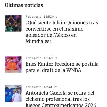
Últimas noticias
m
p
7 de agosto - 15:52 Hrs
a
¿Qué siente Julián Quiñones tras
r
convertirse en el máximo
t
goleador de México en
i
Mundiales?
r
7 de agosto - 15:32 Hrs
Enes Kanter Freedom se postula
para el draft de la WNBA
7 de agosto - 15:30 Hrs
Antonieta Gaxiola se retira del
ciclismo profesional tras los
Juegos Centroamericanos 2026