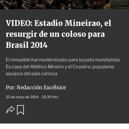
VIDEO: Estadio Mineirao, el
resurgir de un coloso para
Brasil 2014
El inmueble fue modernizado para la justa mundialista.
Es casa del Atlético Mineiro y el Cruzeiro, populares
equipos del país carioca
Por:
Redacción Excélsior
22 de mayo de 2014 - 23:35 Hrs
O
G
u
p
a
c
r
i
d