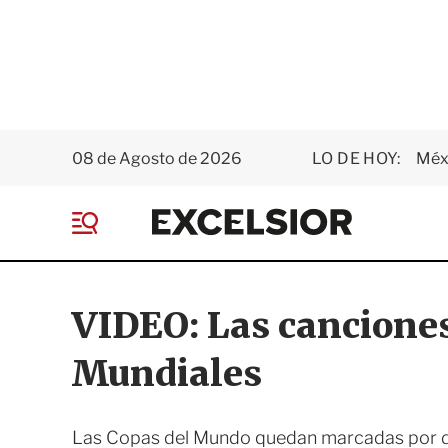
08 de Agosto de 2026
LO DE HOY:
Méxi
E
x
M
c
e
e
n
l
ú
s
VIDEO: Las cancione
i
o
Mundiales
r
Las Copas del Mundo quedan marcadas por di