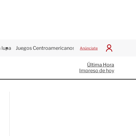
 lupa
Juegos Centroamericanos
Anúnciate
I
n
i
Última Hora
c
Impreso de hoy
i
a
r
S
e
s
i
ó
n