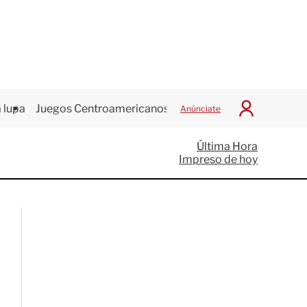
 lupa
Juegos Centroamericanos
Anúnciate
I
n
i
Última Hora
c
Impreso de hoy
i
a
r
S
e
s
i
ó
n
G