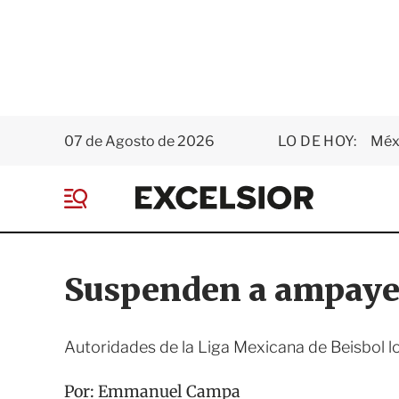
07 de Agosto de 2026
LO DE HOY:
Méxi
E
x
M
c
e
e
n
l
ú
s
Suspenden a ampaye
i
o
r
Autoridades de la Liga Mexicana de Beisbol lo
Por:
Emmanuel Campa