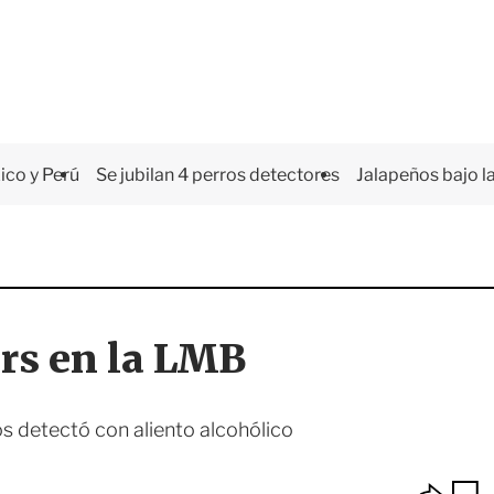
co y Perú
Se jubilan 4 perros detectores
Jalapeños bajo la
rs en la LMB
s detectó con aliento alcohólico
O