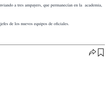
s enviando a tres ampayers, que permanecían en la academia,
fes de los nuevos equipos de oficiales.
O
p
u
c
a
i
r
o
d
n
a
e
r
s
d