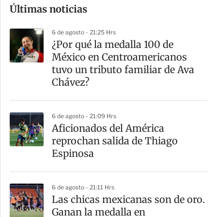
Últimas noticias
m
p
6 de agosto - 21:25 Hrs
a
¿Por qué la medalla 100 de
r
México en Centroamericanos
t
tuvo un tributo familiar de Ava
i
Chávez?
r
6 de agosto - 21:09 Hrs
Aficionados del América
reprochan salida de Thiago
Espinosa
6 de agosto - 21:11 Hrs
Las chicas mexicanas son de oro.
Ganan la medalla en