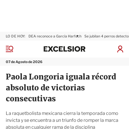
LO DE HOY:
DEA reconoce a García Harfuch
Se jubilan 4 perros detecto
E
x
M
I
c
e
n
n
e
i
07 de Agosto de 2026
ú
l
c
s
i
Paola Longoria iguala récord
i
a
o
r
absoluto de victorias
r
S
e
consecutivas
s
i
ó
La raquetbolista mexicana cierra la temporada como
n
invicta y se encuentra a un triunfo de romper la marca
absoluta en cualquier rama de la disciplina