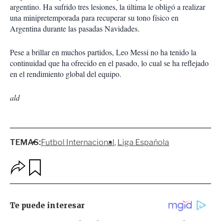
argentino. Ha sufrido tres lesiones, la última le obligó a realizar
una minipretemporada para recuperar su tono físico en
Argentina durante las pasadas Navidades.
Pese a brillar en muchos partidos, Leo Messi no ha tenido la
continuidad que ha ofrecido en el pasado, lo cual se ha reflejado
en el rendimiento global del equipo.
ald
TEMAS:
Futbol Internacional
Liga Española
O
G
p
u
c
a
i
r
o
d