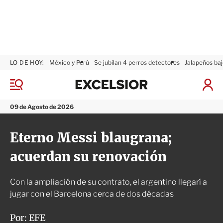
LO DE HOY:
México y Perú
Se jubilan 4 perros detectores
Jalapeños baj
E
x
M
I
c
e
n
n
e
i
09 de Agosto de 2026
ú
l
c
s
i
Eterno Messi blaugrana;
i
a
o
r
acuerdan su renovación
r
S
e
s
Con la ampliación de su contrato, el argentino llegarí a
i
ó
jugar con el Barcelona cerca de dos décadas
n
Por:
EFE