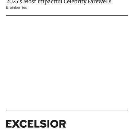
Excelsior
Excelsior