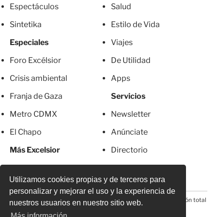
Espectáculos
Salud
Sintetika
Estilo de Vida
Especiales
Viajes
Foro Excélsior
De Utilidad
Crisis ambiental
Apps
Franja de Gaza
Servicios
Metro CDMX
Newsletter
El Chapo
Anúnciate
Más Excelsior
Directorio
Mujeres
Suscripciones
Utilizamos cookies propias y de terceros para
personalizar y mejorar el uso y la experiencia de
© 2026 Todos los derechos reservados. Prohibida la reproducción total
nuestros usuarios en nuestro sitio web.
o parcial, incluyendo cualquier medio electrónico*
Más información