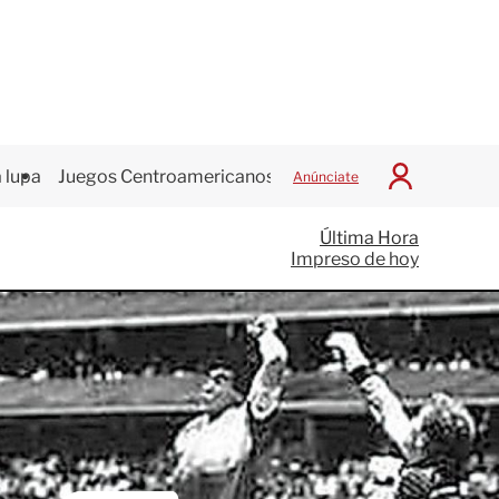
 lupa
Juegos Centroamericanos
Anúnciate
I
n
i
Última Hora
c
Impreso de hoy
i
a
r
S
e
s
i
ó
n