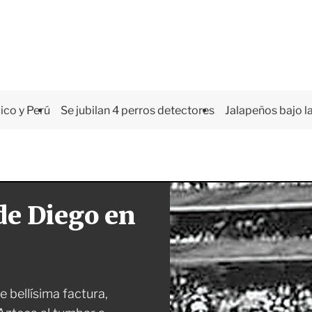
co y Perú
Se jubilan 4 perros detectores
Jalapeños bajo la
 de Diego en
e bellísima factura,