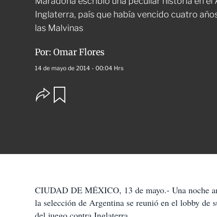
Maradona escribió una peculiar historia en el
Inglaterra, país que había vencido cuatro año
las Malvinas
Por:
Omar Flores
14 de mayo de 2014 - 00:04 Hrs
O
G
u
p
a
c
r
i
d
o
a
n
r
e
s
d
e
c
CIUDAD DE MÉXICO, 13 de mayo.- Una noche antes 
o
la selección de Argentina se reunió en el lobby de 
m
p
del juego contra Inglaterra.