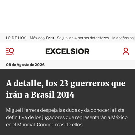
LO DE HOY:
México y Perú
Se jubilan 4 perros detectores
Jalapeños baj
E
x
M
I
c
e
n
n
e
i
09 de Agosto de 2026
ú
l
c
s
i
A detalle, los 23 guerreros que
i
a
o
r
irán a Brasil 2014
r
S
e
s
Miguel Herrera despeja las dudas y da conocer la lista
i
ó
definitiva de los jugadores que representarán a México
n
en el Mundial. Conoce más de ellos