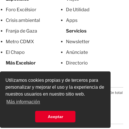
Foro Excélsior
De Utilidad
Crisis ambiental
Apps
Franja de Gaza
Servicios
Metro CDMX
Newsletter
El Chapo
Anúnciate
Más Excelsior
Directorio
Mujeres
Suscripciones
Utilizamos cookies propias y de terceros para
personalizar y mejorar el uso y la experiencia de
© 2026 Todos los derechos reservados. Prohibida la reproducción total
nuestros usuarios en nuestro sitio web.
o parcial, incluyendo cualquier medio electrónico*
Más información
Aceptar