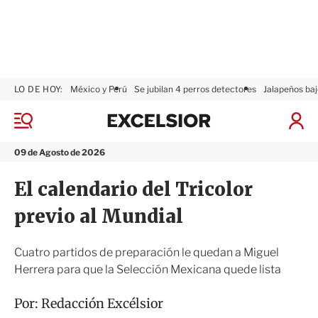
LO DE HOY:
México y Perú
Se jubilan 4 perros detectores
Jalapeños baj
E
x
M
I
c
e
n
n
e
i
09 de Agosto de 2026
ú
l
c
s
i
El calendario del Tricolor
i
a
o
r
previo al Mundial
r
S
e
s
Cuatro partidos de preparación le quedan a Miguel
i
Herrera para que la Selección Mexicana quede lista
ó
n
Por:
Redacción Excélsior