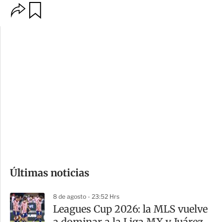
O
G
p
u
c
a
i
r
o
d
n
a
e
r
s
d
e
c
o
Últimas noticias
m
p
8 de agosto - 23:52 Hrs
a
Leagues Cup 2026: la MLS vuelve
r
a dominar a la Liga MX y Juárez