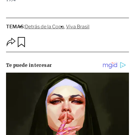
TEMAS:
Detrás de la Copa
Viva Brasil
O
G
p
u
c
a
i
r
o
d
n
a
e
r
s
d
e
c
o