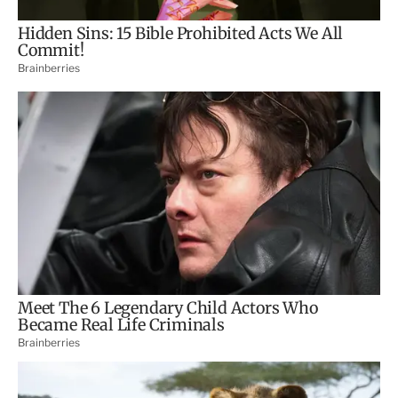
m
p
a
r
t
i
r