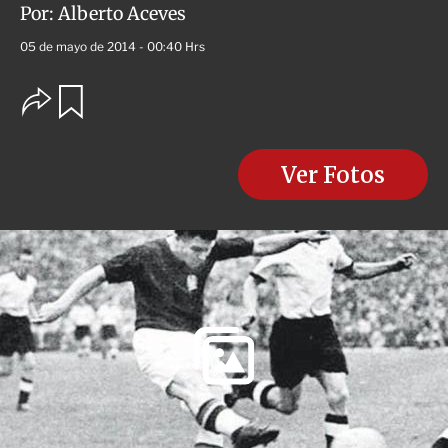
Por:
Alberto Aceves
05 de mayo de 2014 - 00:40 Hrs
O
G
u
p
a
c
r
i
d
o
Ver Fotos
a
n
r
e
s
d
e
c
o
m
p
a
r
t
i
r