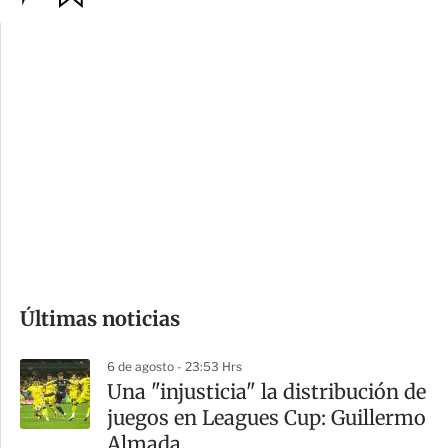
p
u
c
a
i
r
o
d
n
a
e
r
s
d
e
c
o
Últimas noticias
m
p
6 de agosto - 23:53 Hrs
a
Una "injusticia" la distribución de
r
juegos en Leagues Cup: Guillermo
t
Almada