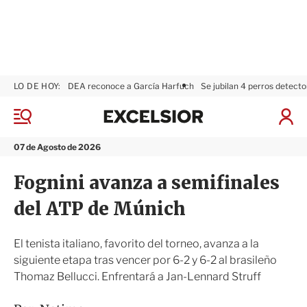
LO DE HOY:
DEA reconoce a García Harfuch
Se jubilan 4 perros detecto
E
x
M
I
c
e
n
n
e
i
07 de Agosto de 2026
ú
l
c
s
i
Fognini avanza a semifinales
i
a
o
r
del ATP de Múnich
r
S
e
s
El tenista italiano, favorito del torneo, avanza a la
i
siguiente etapa tras vencer por 6-2 y 6-2 al brasileño
ó
Thomaz Bellucci. Enfrentará a Jan-Lennard Struff
n