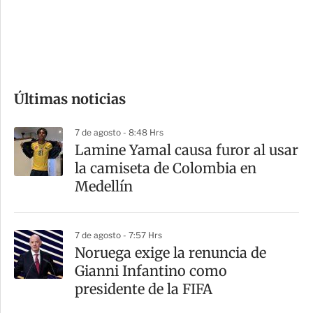
s
d
e
c
o
Últimas noticias
m
p
7 de agosto - 8:48 Hrs
a
Lamine Yamal causa furor al usar
r
la camiseta de Colombia en
t
Medellín
i
r
7 de agosto - 7:57 Hrs
Noruega exige la renuncia de
Gianni Infantino como
presidente de la FIFA