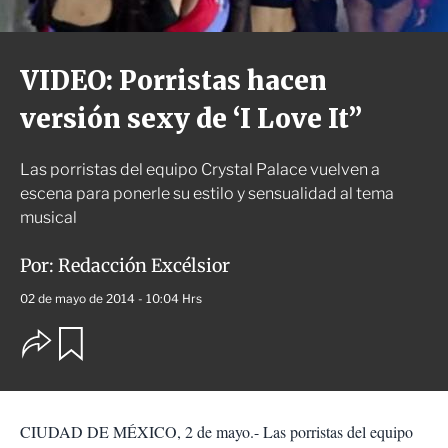
VIDEO: Porristas hacen
versión sexy de ‘I Love It”
Las porristas del equipo Crystal Palace vuelven a
escena para ponerle su estilo y sensualidad al tema
musical
Por:
Redacción Excélsior
02 de mayo de 2014 - 10:04 Hrs
O
G
u
p
a
c
r
i
d
o
a
CIUDAD DE MÉXICO, 2 de mayo.- Las porristas del equipo
n
r