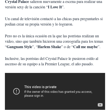
e
Crystal Palace
salieron nuevamente a escena para realizar una
s
I Love It
versión sexy de la canción “
”.
d
e
Un canal de televisión contactó a las chicas para preguntarles si
c
podían crear su propia versión y lo lograron.
o
m
p
Pero no es la única ocasión en la que las porristas realizan un
a
video, sino que también hicieron una coreografía para los temas
r
Gangnam Style
Harlem Shake
Call me maybe
“
”, “
” o de “
”.
t
i
r
Inclusive, las porristas del Crystal Palace le pusieron estilo al
ascenso de su equipo a la Premier League, el año pasado.