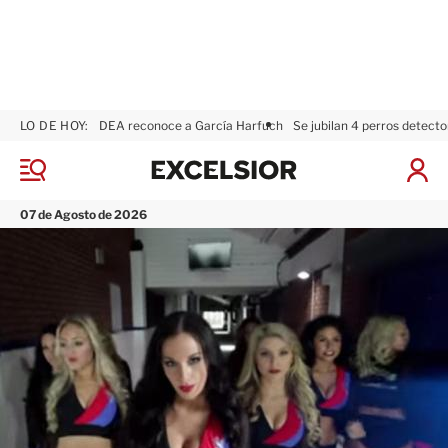
LO DE HOY:
DEA reconoce a García Harfuch
Se jubilan 4 perros detecto
E
x
M
I
c
e
n
n
e
i
07 de Agosto de 2026
ú
l
c
s
i
i
a
o
r
r
S
e
s
i
ó
n