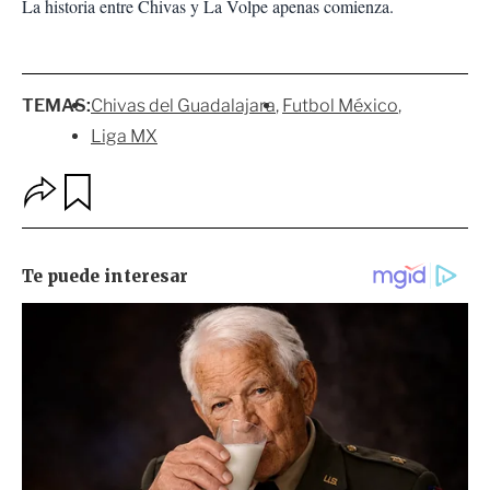
La historia entre Chivas y La Volpe apenas comienza.
TEMAS:
Chivas del Guadalajara
Futbol México
Liga MX
O
G
p
u
c
a
i
r
o
d
n
a
e
r
s
d
e