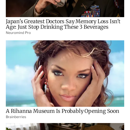
c
o
m
p
a
r
t
i
r