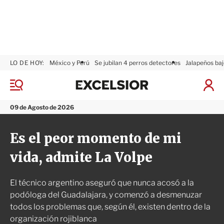
LO DE HOY:
México y Perú
Se jubilan 4 perros detectores
Jalapeños baj
E
x
M
I
c
e
n
n
e
i
09 de Agosto de 2026
ú
l
c
s
i
Es el peor momento de mi
i
a
o
r
vida, admite La Volpe
r
S
e
s
El técnico argentino aseguró que nunca acosó a la
i
ó
podóloga del Guadalajara, y comenzó a desmenuzar
n
todos los problemas que, según él, existen dentro de la
organización rojiblanca