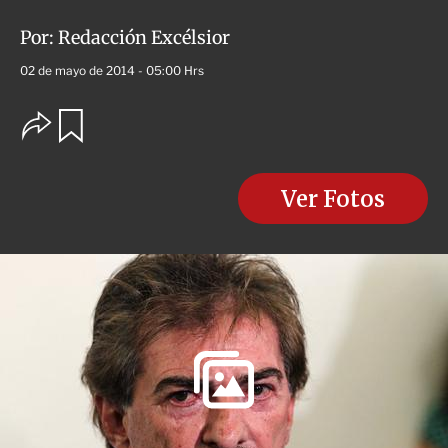
Por:
Redacción Excélsior
02 de mayo de 2014 - 05:00 Hrs
O
G
u
p
a
c
r
i
d
o
Ver Fotos
a
n
r
e
s
d
e
c
o
m
p
a
r
t
i