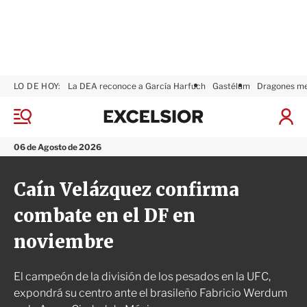
LO DE HOY:
La DEA reconoce a García Harfuch
Gastélum
Dragones m
E
x
M
I
c
e
n
n
e
i
06 de Agosto de 2026
ú
l
c
s
i
Caín Velázquez confirma
i
a
o
r
combate en el DF en
r
S
e
noviembre
s
i
ó
El campeón de la división de los pesados en la UFC,
n
expondrá su centro ante el brasileño Fabricio Werdum