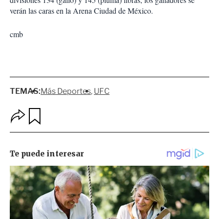
verán las caras en la Arena Ciudad de México.
cmb
TEMAS:
Más Deportes
UFC
O
G
p
u
c
a
i
r
o
d
n
a
e
r
s