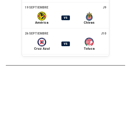
19 SEPTIEMBRE
J9
VS
América
Chivas
26 SEPTIEMBRE
J10
VS
Cruz Azul
Toluca
10 OCTUBRE
J11
VS
Atlas
Chivas
11 OCTUBRE
J11
VS
Pumas
Cruz Azul
7 NOVIEMBRE
J16
VS
Pumas
América