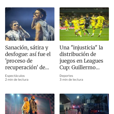
Sanación, sátira y
Una "injusticia" la
desfogue: así fue el
distribución de
'proceso de
juegos en Leagues
recuperación' de
Cup: Guillermo
Ca7riel y Paco
Almada
Espectáculos
Deportes
Amoroso en CDMX
2 min de lectura
3 min de lectura