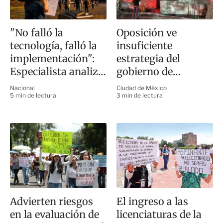
"No falló la
Oposición ve
tecnología, falló la
insuficiente
implementación":
estrategia del
Especialista analiza
gobierno de
crisis en la UNAM
Brugada contra el
Nacional
Ciudad de México
despojo
5 min de lectura
3 min de lectura
Advierten riesgos
El ingreso a las
en la evaluación de
licenciaturas de la