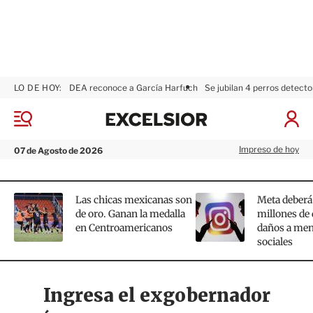
LO DE HOY:
DEA reconoce a García Harfuch
Se jubilan 4 perros detecto
E
M
I
x
e
n
n
Impreso de hoy
i
07 de Agosto de 2026
c
ú
c
e
i
a
l
Las chicas mexicanas son
Meta deberá
r
de oro. Ganan la medalla
millones de 
S
s
en Centroamericanos
daños a men
e
i
sociales
s
i
o
ó
n
r
Ingresa el exgobernador