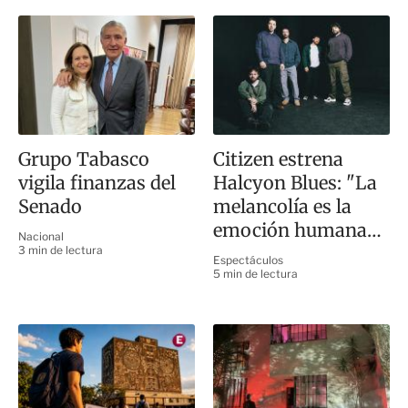
Grupo Tabasco
Citizen estrena
vigila finanzas del
Halcyon Blues: "La
Senado
melancolía es la
emoción humana
Nacional
más fuerte"
3 min de lectura
Espectáculos
5 min de lectura