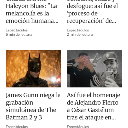
Halcyon Blues: "La
desfogue: así fue el
melancolía es la
'proceso de
emoción humana
recuperación' de
más fuerte"
Ca7riel y Paco
Espectáculos
Espectáculos
Amoroso en CDMX
5 min de lectura
2 min de lectura
James Gunn niega la
Así fue el homenaje
grabación
de Alejandro Fierro
simultánea de The
a César Gastélum
Batman 2 y 3
tras el ataque en
Culiacán
Espectáculos
Espectáculos