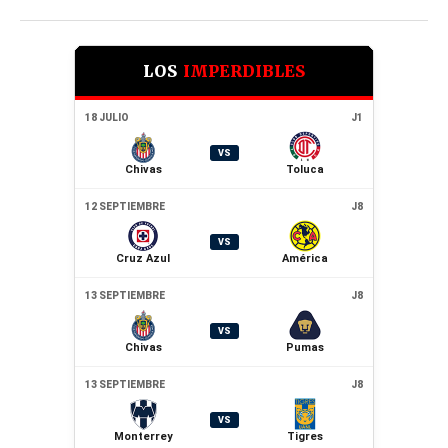
LOS
IMPERDIBLES
18 JULIO
J1
VS
Chivas
Toluca
12 SEPTIEMBRE
J8
VS
Cruz Azul
América
13 SEPTIEMBRE
J8
VS
Chivas
Pumas
13 SEPTIEMBRE
J8
VS
Monterrey
Tigres