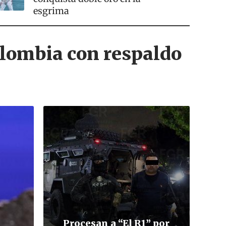
esgrima
olombia con respaldo
Procesan a “El R1” por