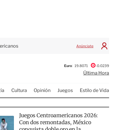
ericanos
Anúnciate
I
n
Dólar
17.1274
-0.0663
i
c
Euro
19.8071
-0.0239
i
Última Hora
Bitcoin USD
64,835.91
+477.92
a
r
Oro
4,399.80
+100.20
S
ía
Cultura
Opinión
Juegos
Estilo de Vida
Plata
63.56
+1.95
e
s
Petróleo
78.08
+0.79
i
ó
n
Juegos Centroamericanos 2026:
Con dos remontadas, México
conquista doble oro en la