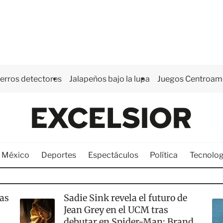
perros detectores
Jalapeños bajo la lupa
Juegos Centroam
E
x
c
e México
Deportes
Espectáculos
Política
Tecnolog
e
l
s
ras
Sadie Sink revela el futuro de
i
Jean Grey en el UCM tras
o
debutar en Spider-Man: Brand