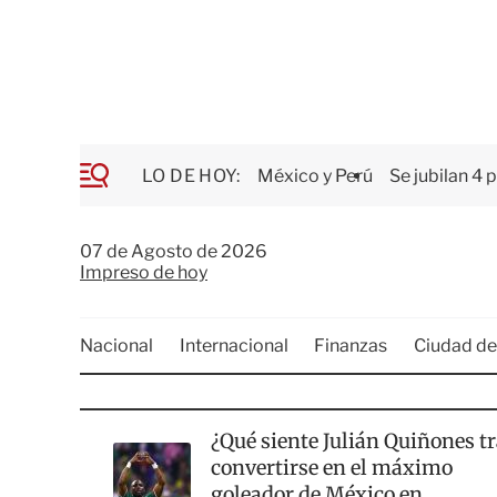
LO DE HOY:
México y Perú
Se jubilan 4 
M
e
n
ú
07 de Agosto de 2026
Impreso de hoy
Nacional
Internacional
Finanzas
Ciudad d
¿Qué siente Julián Quiñones t
convertirse en el máximo
goleador de México en