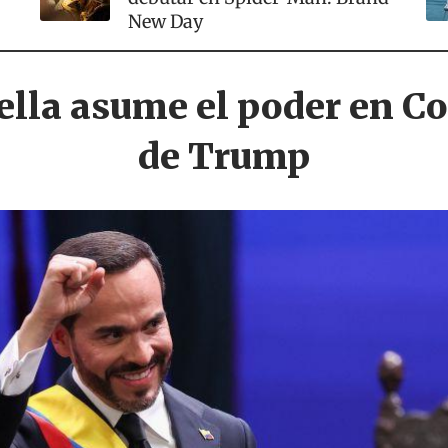
New Day
r
iella asume el poder en C
de Trump