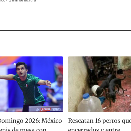
ico
2 min de lectura
Domingo 2026: México
Rescatan 16 perros que
tenis de mesa con
encerrados y entre