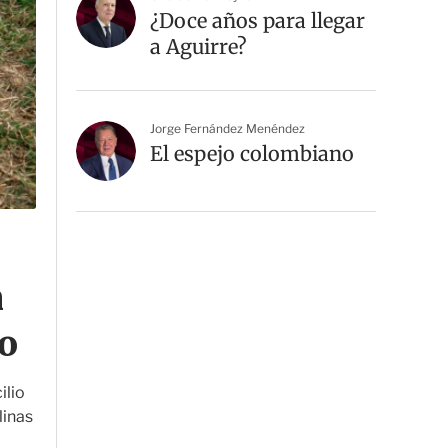
¿Doce años para llegar
a Aguirre?
Jorge Fernández Menéndez
El espejo colombiano
n
o
ilio
linas